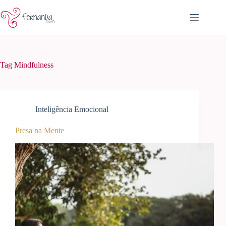
Pular
para
o
conteúdo
Tag
Mindfulness
Inteligência Emocional
Presa na Mente